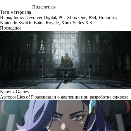
Поделиться
Теги материала
Игры
,
Indie
,
Devolver Digital
,
PC
,
Xbox One
,
PS4
,
Новости
,
Nintendo Switch
,
Battle Royale
,
Xbox Series X|S
Последнее
Neowiz Games
Авторы Lies of P рассказали о давлении при разработке сиквела