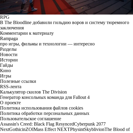
RPG
В The Bloodline добавили гильдию воров и систему тюремного
заключения
Комментарии к материалу
Rampaga
про игры, фильмы и технологии — интересно
Разделы
Новости
Истории
Гайды
Кино
Игры
Полезные ссылки
RSS-лента
Калькулятор скилов The Division
Генератор консольных команда для Fallout 4
О проекте
Политика использования файлов cookies
Политика обработки персональных данных
Пользовательское соглашение
Assassin's Creed: Black Flag Resynced
Cyberpunk 2077
Next
Gothic
inZOI
Mass Effect NEXT
Physint
Skyblivion
The Blood of