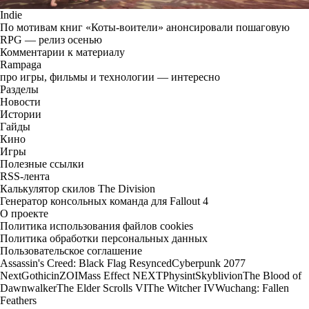
Indie
По мотивам книг «Коты-воители» анонсировали пошаговую
RPG — релиз осенью
Комментарии к материалу
Rampaga
про игры, фильмы и технологии — интересно
Разделы
Новости
Истории
Гайды
Кино
Игры
Полезные ссылки
RSS-лента
Калькулятор скилов The Division
Генератор консольных команда для Fallout 4
О проекте
Политика использования файлов cookies
Политика обработки персональных данных
Пользовательское соглашение
Assassin's Creed: Black Flag Resynced
Cyberpunk 2077
Next
Gothic
inZOI
Mass Effect NEXT
Physint
Skyblivion
The Blood of
Dawnwalker
The Elder Scrolls VI
The Witcher IV
Wuchang: Fallen
Feathers