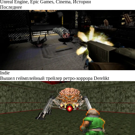
Unreal Engine
,
Epic Games
,
Cinema
,
Истории
Последнее
Indie
Вышел геймплейный трейлер ретро-хоррора Derelikt