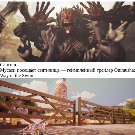
Capcom
Мусаси посещает святилище — геймплейный трейлер Onimusha:
Way of the Sword