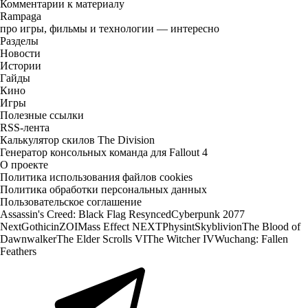
Комментарии к материалу
Rampaga
про игры, фильмы и технологии — интересно
Разделы
Новости
Истории
Гайды
Кино
Игры
Полезные ссылки
RSS-лента
Калькулятор скилов The Division
Генератор консольных команда для Fallout 4
О проекте
Политика использования файлов cookies
Политика обработки персональных данных
Пользовательское соглашение
Assassin's Creed: Black Flag Resynced
Cyberpunk 2077
Next
Gothic
inZOI
Mass Effect NEXT
Physint
Skyblivion
The Blood of
Dawnwalker
The Elder Scrolls VI
The Witcher IV
Wuchang: Fallen
Feathers