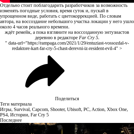
Отдельно стоит поблагодарить разработчиков за возможность
изменять погодные условия, время суток и, пускай в
упрощенном виде, работать с цветокоррекцией. По словам
автора, на воссоздание небольшого участка локации у него ушло
около 4 часов реального времени.
ждёт ремейк, а пока взгляните на воссозданную энтузиастов
деревню в редакторе
Far Cry 5
.
" data-url="https://rampaga.com/2021/1/29/entuziast-vossozdal-v-
redaktore-kart-far-cry-5-chast-derevni-iz-resident-evil-4" >
Поделиться
Теги материала
Игры
,
Survival
,
Capcom
,
Shooter
,
Ubisoft
,
PC
,
Action
,
Xbox One
,
PS4
,
Истории
,
Far Cry 5
Последнее