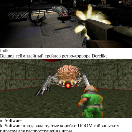
Indie
Вышел геймплейный трейлер ретро-хоррора Derelikt
id Software
id Software продавала пустые коробки DOOM тайваньским
пиратам для распространения игры