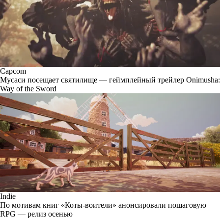
Capcom
Мусаси посещает святилище — геймплейный трейлер Onimusha:
Way of the Sword
Indie
По мотивам книг «Коты-воители» анонсировали пошаговую
RPG — релиз осенью