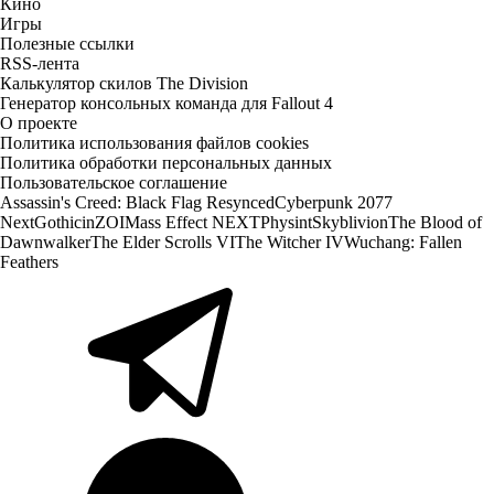
Кино
Игры
Полезные ссылки
RSS-лента
Калькулятор скилов The Division
Генератор консольных команда для Fallout 4
О проекте
Политика использования файлов cookies
Политика обработки персональных данных
Пользовательское соглашение
Assassin's Creed: Black Flag Resynced
Cyberpunk 2077
Next
Gothic
inZOI
Mass Effect NEXT
Physint
Skyblivion
The Blood of
Dawnwalker
The Elder Scrolls VI
The Witcher IV
Wuchang: Fallen
Feathers