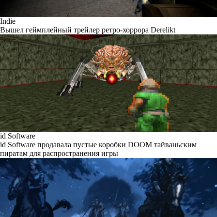
Indie
Вышел геймплейный трейлер ретро-хоррора Derelikt
id Software
id Software продавала пустые коробки DOOM тайваньским
пиратам для распространения игры