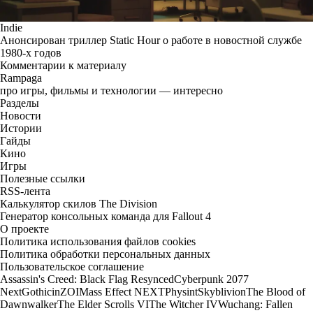
Indie
Анонсирован триллер Static Hour о работе в новостной службе
1980-х годов
Комментарии к материалу
Rampaga
про игры, фильмы и технологии — интересно
Разделы
Новости
Истории
Гайды
Кино
Игры
Полезные ссылки
RSS-лента
Калькулятор скилов The Division
Генератор консольных команда для Fallout 4
О проекте
Политика использования файлов cookies
Политика обработки персональных данных
Пользовательское соглашение
Assassin's Creed: Black Flag Resynced
Cyberpunk 2077
Next
Gothic
inZOI
Mass Effect NEXT
Physint
Skyblivion
The Blood of
Dawnwalker
The Elder Scrolls VI
The Witcher IV
Wuchang: Fallen