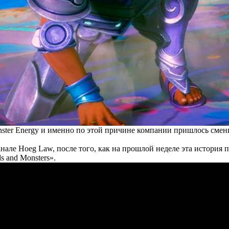
ster Energy и именно по этой причине компании пришлось сменить
е Hoeg Law, после того, как на прошлой неделе эта история поя
s and Monsters».