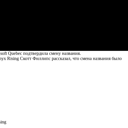
isoft Quebec подтвердила смену названия.
enyx Rising Скотт Филлипс
рассказал
, что смена названия было
sing