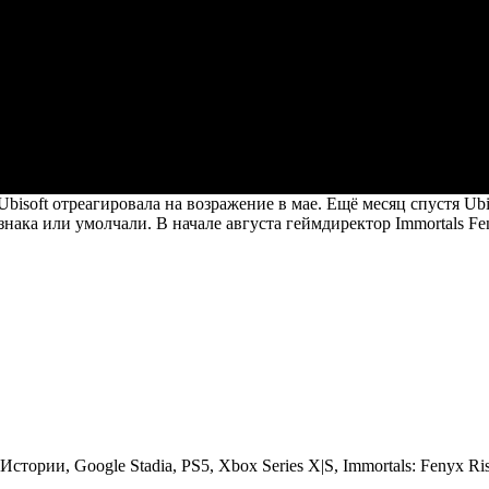
Ubisoft отреагировала на возражение в мае. Ещё месяц спустя Ub
знака или умолчали. В начале августа геймдиректор Immortals F
Истории
,
Google Stadia
,
PS5
,
Xbox Series X|S
,
Immortals: Fenyx Ri