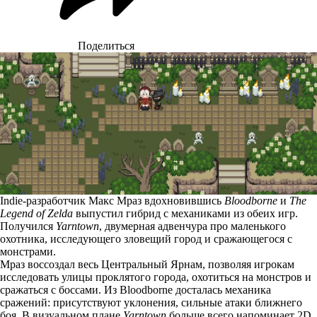
Поделиться
Indie-разработчик Макс Мраз вдохновившись
Bloodborne
и
The
Legend of Zelda
выпустил гибрид с механиками из обеих игр.
Получился
Yarntown
, двумерная адвенчура про маленького
охотника, исследующего зловещий город и сражающегося с
монстрами.
Мраз воссоздал весь Центральный Ярнам, позволяя игрокам
исследовать улицы проклятого города, охотиться на монстров и
сражаться с боссами. Из Bloodborne досталась механика
сражений: присутствуют уклонения, сильные атаки ближнего
боя. В визуальном плане
Yarntown
больше всего напоминает 2D