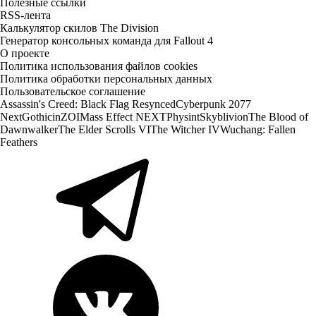
Полезные ссылки
RSS-лента
Калькулятор скилов The Division
Генератор консольных команда для Fallout 4
О проекте
Политика использования файлов cookies
Политика обработки персональных данных
Пользовательское соглашение
Assassin's Creed: Black Flag Resynced
Cyberpunk 2077
Next
Gothic
inZOI
Mass Effect NEXT
Physint
Skyblivion
The Blood of
Dawnwalker
The Elder Scrolls VI
The Witcher IV
Wuchang: Fallen
Feathers