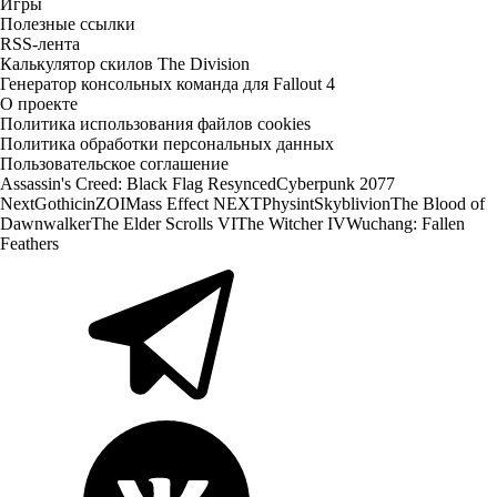
Игры
Полезные ссылки
RSS-лента
Калькулятор скилов The Division
Генератор консольных команда для Fallout 4
О проекте
Политика использования файлов cookies
Политика обработки персональных данных
Пользовательское соглашение
Assassin's Creed: Black Flag Resynced
Cyberpunk 2077
Next
Gothic
inZOI
Mass Effect NEXT
Physint
Skyblivion
The Blood of
Dawnwalker
The Elder Scrolls VI
The Witcher IV
Wuchang: Fallen
Feathers