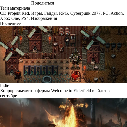
Поделиться
Теги материала
CD Projekt Red
,
Игры
,
Гайды
,
RPG
,
Cyberpunk 2077
,
PC
,
Action
,
Xbox One
,
PS4
,
Изображения
Последнее
Indie
Хоррор симулятор фермы Welcome to Elderfield выйдет в
сентябре