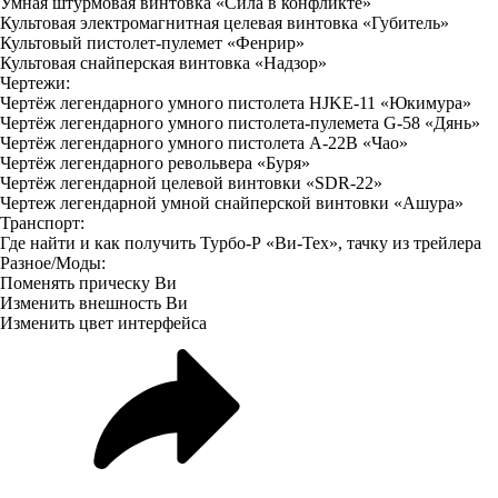
Умная штурмовая винтовка «Сила в конфликте»
Культовая электромагнитная целевая винтовка «Губитель»
Культовый пистолет-пулемет «Фенрир»
Культовая снайперская винтовка «Надзор»
Чертежи:
Чертёж легендарного умного пистолета HJKE-11 «Юкимура»
Чертёж легендарного умного пистолета-пулемета G-58 «Дянь»
Чертёж легендарного умного пистолета A-22B «Чао»
Чертёж легендарного револьвера «Буря»
Чертёж легендарной целевой винтовки «SDR-22»
Чертеж легендарной умной снайперской винтовки «Ашура»
Транспорт:
Где найти и как
получить Турбо-Р «Ви-Тех»
, тачку из трейлера
Разное/Моды:
Поменять прическу Ви
Изменить внешность Ви
Изменить
цвет интерфейса