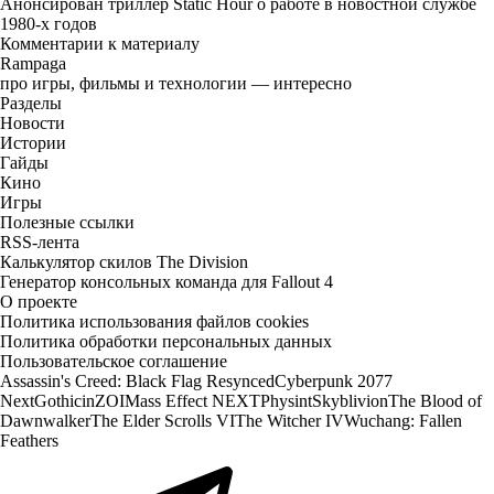
Анонсирован триллер Static Hour о работе в новостной службе
1980-х годов
Комментарии к материалу
Rampaga
про игры, фильмы и технологии — интересно
Разделы
Новости
Истории
Гайды
Кино
Игры
Полезные ссылки
RSS-лента
Калькулятор скилов The Division
Генератор консольных команда для Fallout 4
О проекте
Политика использования файлов cookies
Политика обработки персональных данных
Пользовательское соглашение
Assassin's Creed: Black Flag Resynced
Cyberpunk 2077
Next
Gothic
inZOI
Mass Effect NEXT
Physint
Skyblivion
The Blood of
Dawnwalker
The Elder Scrolls VI
The Witcher IV
Wuchang: Fallen
Feathers