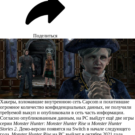
Поделиться
Хакеры, взломавшие внутреннюю сеть Capcom и похитившие
огромное количество конфиденциальных данных, не получили
требуемой выкуп и опубликовали в сеть часть информации.
Согласно
опубликованным данным
, на PC выйдут ещё две игры
серии
Monster Hunter: Monster Hunter Rise
и
Monster Hunter
Stories 2
. Демо-версии появятся на Switch в начале следующего
года.
Monster Hunter Rise
на PC выйдет в октябре 2021 года,