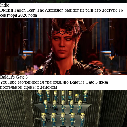
Indie
Экшен Fallen Tear: The Ascension выйдет из раннего доступа 16
сентября 2026 года
Baldur's Gate 3
YouTube заблокировал трансляцию Baldur's Gate 3 из-за
постельной сцены с демоном