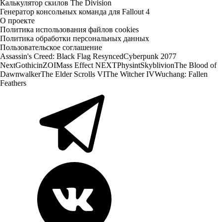
Калькулятор скилов The Division
Генератор консольных команда для Fallout 4
О проекте
Политика использования файлов cookies
Политика обработки персональных данных
Пользовательское соглашение
Assassin's Creed: Black Flag Resynced
Cyberpunk 2077
Next
Gothic
inZOI
Mass Effect NEXT
Physint
Skyblivion
The Blood of
Dawnwalker
The Elder Scrolls VI
The Witcher IV
Wuchang: Fallen
Feathers