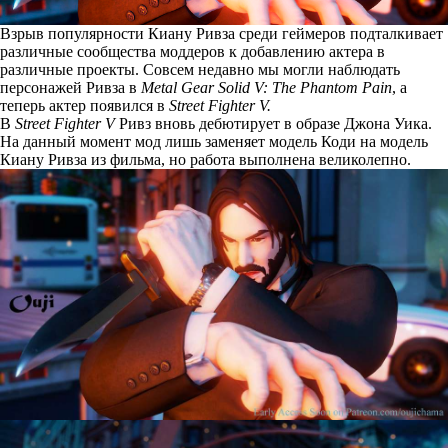
Взрыв популярности Киану Ривза среди геймеров подталкивает
различные сообщества моддеров к добавлению актера в
различные проекты. Совсем недавно мы могли наблюдать
персонажей Ривза в
Metal Gear Solid V: The Phantom Pain
, а
теперь актер появился в
Street Fighter V.
В
Street Fighter V
Ривз вновь дебютирует в образе Джона Уика.
На данный момент мод лишь заменяет модель Коди на модель
Киану Ривза из фильма, но работа выполнена великолепно.