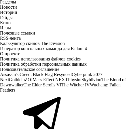
Разделы
Новости
Истории
Гайды
Кино
Игры
Полезные ссылки
RSS-лента
Калькулятор скилов The Division
Генератор консольных команда для Fallout 4
О проекте
Политика использования файлов cookies
Политика обработки персональных данных
Пользовательское соглашение
Assassin's Creed: Black Flag Resynced
Cyberpunk 2077
Next
Gothic
inZOI
Mass Effect NEXT
Physint
Skyblivion
The Blood of
Dawnwalker
The Elder Scrolls VI
The Witcher IV
Wuchang: Fallen
Feathers