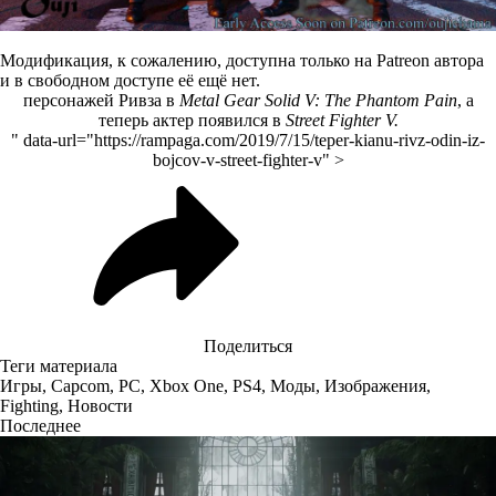
Модификация, к сожалению, доступна только на
Patreon автора
и в свободном доступе её ещё нет.
персонажей Ривза в
Metal Gear Solid V: The Phantom Pain
, а
теперь актер появился в
Street Fighter V.
" data-url="https://rampaga.com/2019/7/15/teper-kianu-rivz-odin-iz-
bojcov-v-street-fighter-v" >
Поделиться
Теги материала
Игры
,
Capcom
,
PC
,
Xbox One
,
PS4
,
Моды
,
Изображения
,
Fighting
,
Новости
Последнее