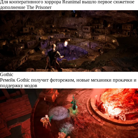
Для кооперативного хоррора Reanimal вышло первое сюжетное
дополнение The Prisoner
Gothic
Ремейк Gothic получит фоторежим, новые механики прокачки и
поддержку модов