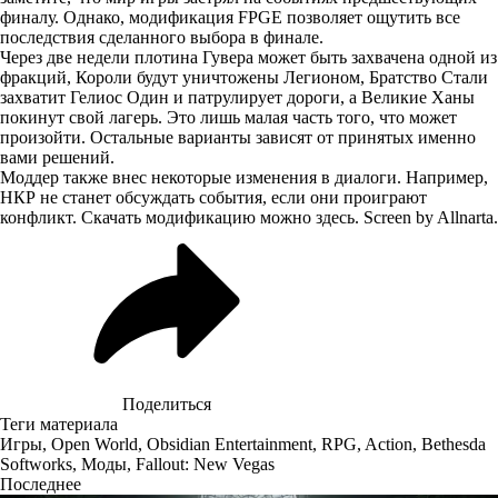
финалу. Однако, модификация FPGE позволяет ощутить все
последствия сделанного выбора в финале.
Через две недели плотина Гувера может быть захвачена одной из
фракций, Короли будут уничтожены Легионом, Братство Стали
захватит Гелиос Один и патрулирует дороги, а Великие Ханы
покинут свой лагерь. Это лишь малая часть того, что может
произойти. Остальные варианты зависят от принятых именно
вами решений.
Моддер также внес некоторые изменения в диалоги. Например,
НКР не станет обсуждать события, если они проиграют
конфликт. Скачать модификацию можно
здесь
. Screen by
Allnarta
.
Поделиться
Теги материала
Игры
,
Open World
,
Obsidian Entertainment
,
RPG
,
Action
,
Bethesda
Softworks
,
Моды
,
Fallout: New Vegas
Последнее