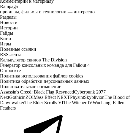
Комментарии к материалу
Rampaga
про игры, фильмы и технологии — интересно
Разделы
Новости
Истории
Гайды
Кино
Игры
Полезные ссылки
RSS-лента
Калькулятор скилов The Division
Генератор консольных команда для Fallout 4
О проекте
Политика использования файлов cookies
Политика обработки персональных данных
Пользовательское соглашение
Assassin's Creed: Black Flag Resynced
Cyberpunk 2077
Next
Gothic
inZOI
Mass Effect NEXT
Physint
Skyblivion
The Blood of
Dawnwalker
The Elder Scrolls VI
The Witcher IV
Wuchang: Fallen
Feathers