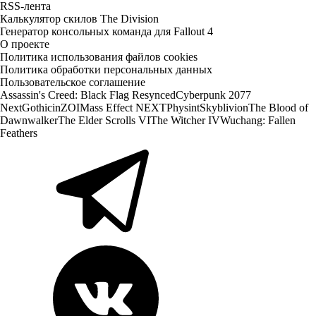
RSS-лента
Калькулятор скилов The Division
Генератор консольных команда для Fallout 4
О проекте
Политика использования файлов cookies
Политика обработки персональных данных
Пользовательское соглашение
Assassin's Creed: Black Flag Resynced
Cyberpunk 2077
Next
Gothic
inZOI
Mass Effect NEXT
Physint
Skyblivion
The Blood of
Dawnwalker
The Elder Scrolls VI
The Witcher IV
Wuchang: Fallen
Feathers