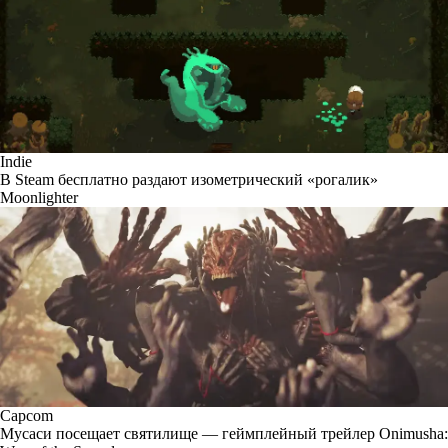
Indie
В Steam бесплатно раздают изометрический «рогалик»
Moonlighter
Capcom
Мусаси посещает святилище — геймплейный трейлер Onimusha: