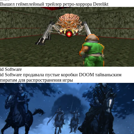
Вышел геймплейный трейлер ретро-хоррора Derelikt
id Software
id Software продавала пустые коробки DOOM тайваньским
пиратам для распространения игры