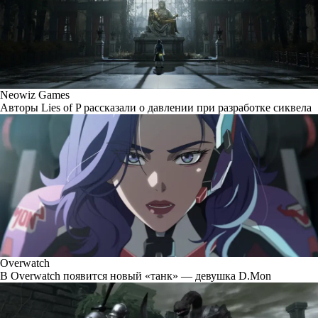
Neowiz Games
Авторы Lies of P рассказали о давлении при разработке сиквела
Overwatch
В Overwatch появится новый «танк» — девушка D.Mon