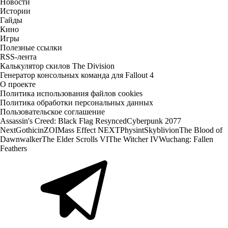
Новости
Истории
Гайды
Кино
Игры
Полезные ссылки
RSS-лента
Калькулятор скилов The Division
Генератор консольных команда для Fallout 4
О проекте
Политика использования файлов cookies
Политика обработки персональных данных
Пользовательское соглашение
Assassin's Creed: Black Flag Resynced
Cyberpunk 2077
Next
Gothic
inZOI
Mass Effect NEXT
Physint
Skyblivion
The Blood of
Dawnwalker
The Elder Scrolls VI
The Witcher IV
Wuchang: Fallen
Feathers