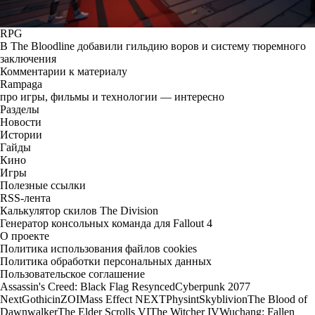
RPG
В The Bloodline добавили гильдию воров и систему тюремного
заключения
Комментарии к материалу
Rampaga
про игры, фильмы и технологии — интересно
Разделы
Новости
Истории
Гайды
Кино
Игры
Полезные ссылки
RSS-лента
Калькулятор скилов The Division
Генератор консольных команда для Fallout 4
О проекте
Политика использования файлов cookies
Политика обработки персональных данных
Пользовательское соглашение
Assassin's Creed: Black Flag Resynced
Cyberpunk 2077
Next
Gothic
inZOI
Mass Effect NEXT
Physint
Skyblivion
The Blood of
Dawnwalker
The Elder Scrolls VI
The Witcher IV
Wuchang: Fallen