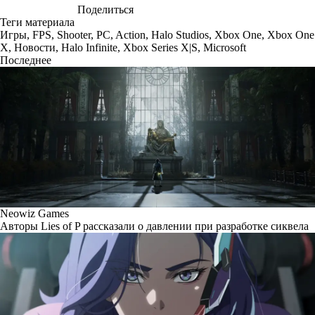
Поделиться
Теги материала
Игры
,
FPS
,
Shooter
,
PC
,
Action
,
Halo Studios
,
Xbox One
,
Xbox One
X
,
Новости
,
Halo Infinite
,
Xbox Series X|S
,
Microsoft
Последнее
Neowiz Games
Авторы Lies of P рассказали о давлении при разработке сиквела