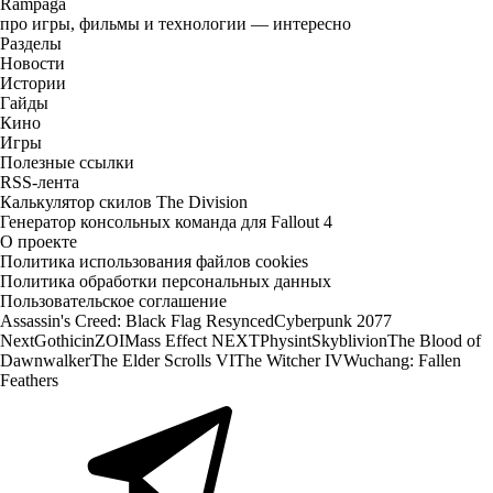
Rampaga
про игры, фильмы и технологии — интересно
Разделы
Новости
Истории
Гайды
Кино
Игры
Полезные ссылки
RSS-лента
Калькулятор скилов The Division
Генератор консольных команда для Fallout 4
О проекте
Политика использования файлов cookies
Политика обработки персональных данных
Пользовательское соглашение
Assassin's Creed: Black Flag Resynced
Cyberpunk 2077
Next
Gothic
inZOI
Mass Effect NEXT
Physint
Skyblivion
The Blood of
Dawnwalker
The Elder Scrolls VI
The Witcher IV
Wuchang: Fallen
Feathers