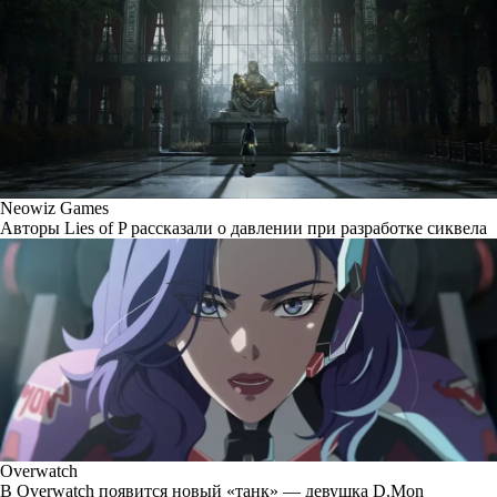
Neowiz Games
Авторы Lies of P рассказали о давлении при разработке сиквела
Overwatch
В Overwatch появится новый «танк» — девушка D.Mon