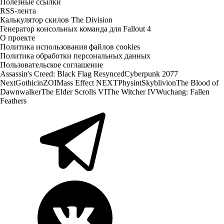
Полезные ссылки
RSS-лента
Калькулятор скилов The Division
Генератор консольных команда для Fallout 4
О проекте
Политика использования файлов cookies
Политика обработки персональных данных
Пользовательское соглашение
Assassin's Creed: Black Flag Resynced
Cyberpunk 2077
Next
Gothic
inZOI
Mass Effect NEXT
Physint
Skyblivion
The Blood of
Dawnwalker
The Elder Scrolls VI
The Witcher IV
Wuchang: Fallen
Feathers