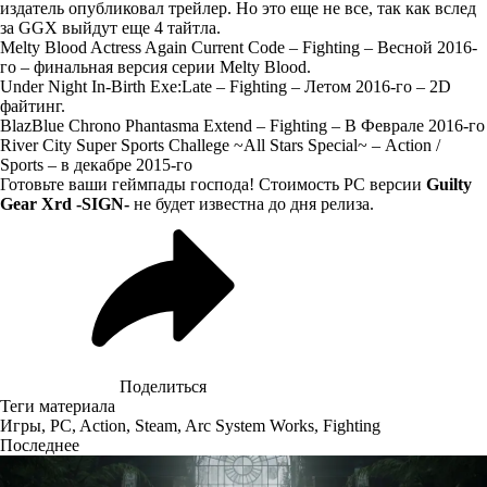
издатель опубликовал трейлер. Но это еще не все, так как вслед
за GGX выйдут еще 4 тайтла.
Melty Blood Actress Again Current Code – Fighting – Весной 2016-
го – финальная версия серии Melty Blood.
Under Night In-Birth Exe:Late – Fighting – Летом 2016-го – 2D
файтинг.
BlazBlue Chrono Phantasma Extend – Fighting – В Феврале 2016-го
River City Super Sports Challege ~All Stars Special~ – Action /
Sports – в декабре 2015-го
Готовьте ваши геймпады господа! Стоимость PC версии
Guilty
Gear Xrd -SIGN-
не будет известна до дня релиза.
Поделиться
Теги материала
Игры
,
PC
,
Action
,
Steam
,
Arc System Works
,
Fighting
Последнее