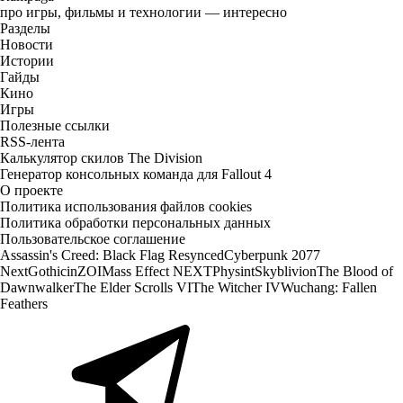
про игры, фильмы и технологии — интересно
Разделы
Новости
Истории
Гайды
Кино
Игры
Полезные ссылки
RSS-лента
Калькулятор скилов The Division
Генератор консольных команда для Fallout 4
О проекте
Политика использования файлов cookies
Политика обработки персональных данных
Пользовательское соглашение
Assassin's Creed: Black Flag Resynced
Cyberpunk 2077
Next
Gothic
inZOI
Mass Effect NEXT
Physint
Skyblivion
The Blood of
Dawnwalker
The Elder Scrolls VI
The Witcher IV
Wuchang: Fallen
Feathers