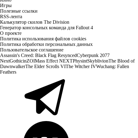
Игры
Полезные ссылки
RSS-лента
Калькулятор скилов The Division
Генератор консольных команда для Fallout 4
О проекте
Политика использования файлов cookies
Политика обработки персональных данных
Пользовательское соглашение
Assassin's Creed: Black Flag Resynced
Cyberpunk 2077
Next
Gothic
inZOI
Mass Effect NEXT
Physint
Skyblivion
The Blood of
Dawnwalker
The Elder Scrolls VI
The Witcher IV
Wuchang: Fallen
Feathers