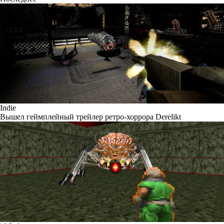
Indie
Вышел геймплейный трейлер ретро-хоррора Derelikt