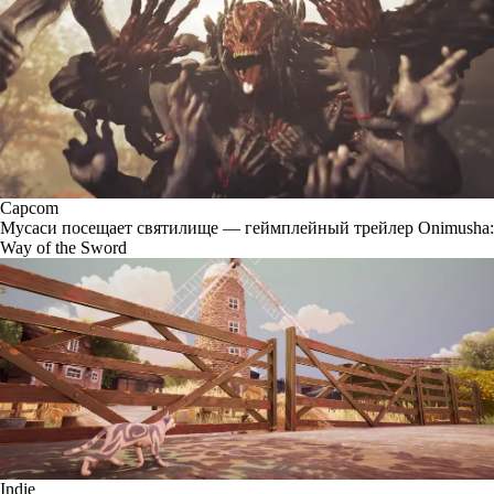
Capcom
Мусаси посещает святилище — геймплейный трейлер Onimusha:
Way of the Sword
Indie