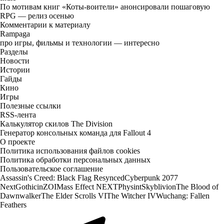
По мотивам книг «Коты-воители» анонсировали пошаговую
RPG — релиз осенью
Комментарии к материалу
Rampaga
про игры, фильмы и технологии — интересно
Разделы
Новости
Истории
Гайды
Кино
Игры
Полезные ссылки
RSS-лента
Калькулятор скилов The Division
Генератор консольных команда для Fallout 4
О проекте
Политика использования файлов cookies
Политика обработки персональных данных
Пользовательское соглашение
Assassin's Creed: Black Flag Resynced
Cyberpunk 2077
Next
Gothic
inZOI
Mass Effect NEXT
Physint
Skyblivion
The Blood of
Dawnwalker
The Elder Scrolls VI
The Witcher IV
Wuchang: Fallen
Feathers