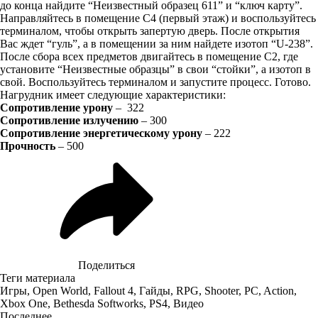
до конца найдите “Неизвестный образец 611” и “ключ карту”.
Направляйтесь в помещение C4 (первый этаж) и воспользуйтесь
терминалом, чтобы открыть запертую дверь. После открытия
Вас ждет “гуль”, а в помещении за ним найдете изотоп “U-238”.
После сбора всех предметов двигайтесь в помещение C2, где
установите “Неизвестные образцы” в свои “стойки”, а изотоп в
свой. Воспользуйтесь терминалом и запустите процесс. Готово.
Нагрудник имеет следующие характеристики:
Сопротивление урону
– 322
Сопротивление излучению
– 300
Сопротивление энергетическому урону
– 222
Прочность
– 500
Поделиться
Теги материала
Игры
,
Open World
,
Fallout 4
,
Гайды
,
RPG
,
Shooter
,
PC
,
Action
,
Xbox One
,
Bethesda Softworks
,
PS4
,
Видео
Последнее