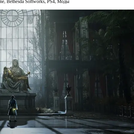
ne
,
Bethesda Softworks
,
PS4
,
Моды