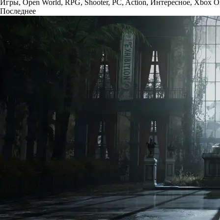
Игры
,
Open World
,
RPG
,
Shooter
,
PC
,
Action
,
Интересное
,
Xbox O
Последнее