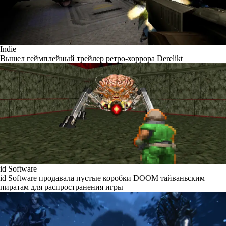
Indie
Вышел геймплейный трейлер ретро-хоррора Derelikt
id Software
id Software продавала пустые коробки DOOM тайваньским
пиратам для распространения игры