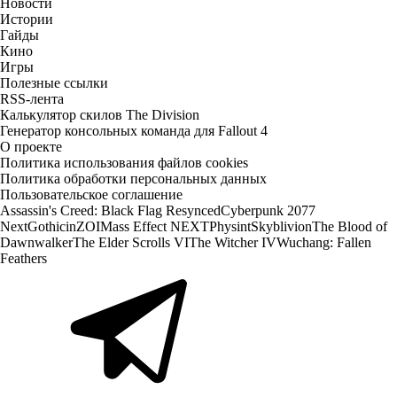
Новости
Истории
Гайды
Кино
Игры
Полезные ссылки
RSS-лента
Калькулятор скилов The Division
Генератор консольных команда для Fallout 4
О проекте
Политика использования файлов cookies
Политика обработки персональных данных
Пользовательское соглашение
Assassin's Creed: Black Flag Resynced
Cyberpunk 2077
Next
Gothic
inZOI
Mass Effect NEXT
Physint
Skyblivion
The Blood of
Dawnwalker
The Elder Scrolls VI
The Witcher IV
Wuchang: Fallen
Feathers