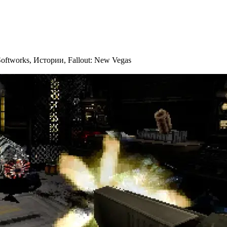
Softworks
,
Истории
,
Fallout: New Vegas