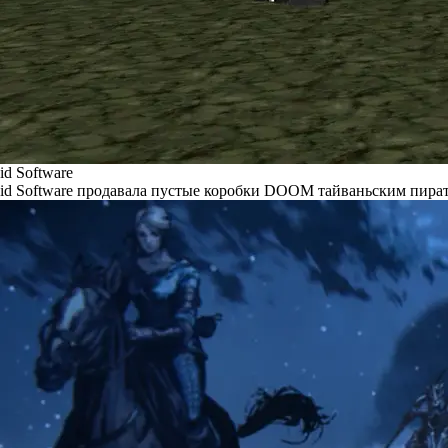
id Software
id Software продавала пустые коробки DOOM тайваньским пира