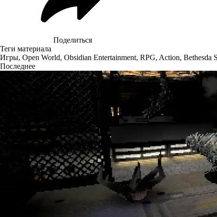
Поделиться
Теги материала
Игры
,
Open World
,
Obsidian Entertainment
,
RPG
,
Action
,
Bethesda 
Последнее