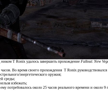
д ником T Ronix удалось завершить прохождение
Fallout: New Veg
й часов. Во время своего прохождения T Ronix руководствовалс
стрельного/энергетического оружия;
ей среды;
нельзя избежать;
з ему потребовалось около 25 часов реального времени и около 9