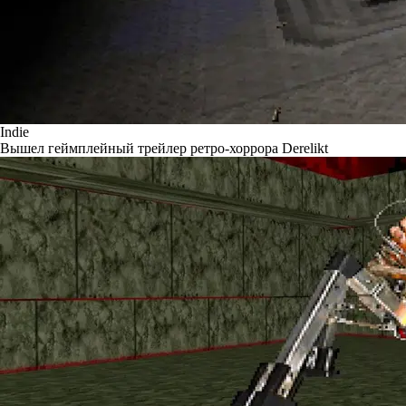
Indie
Вышел геймплейный трейлер ретро-хоррора Derelikt