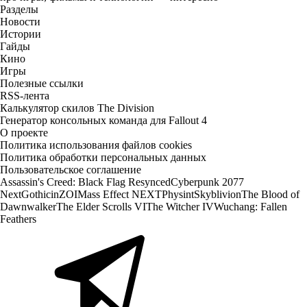
Разделы
Новости
Истории
Гайды
Кино
Игры
Полезные ссылки
RSS-лента
Калькулятор скилов The Division
Генератор консольных команда для Fallout 4
О проекте
Политика использования файлов cookies
Политика обработки персональных данных
Пользовательское соглашение
Assassin's Creed: Black Flag Resynced
Cyberpunk 2077
Next
Gothic
inZOI
Mass Effect NEXT
Physint
Skyblivion
The Blood of
Dawnwalker
The Elder Scrolls VI
The Witcher IV
Wuchang: Fallen
Feathers