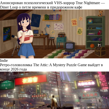
Анонсирован психологический VHS-хоррор True Nightmare —
Diner Loop о петле времени в придорожном кафе
Indie
Ретро-головоломка The Attic: A Mystery Puzzle Game выйдет в
конце 2026 года