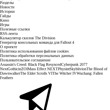
Разделы
Новости
Истории
Гайды
Кино
Игры
Полезные ссылки
RSS-лента
Калькулятор скилов The Division
Генератор консольных команда для Fallout 4
О проекте
Политика использования файлов cookies
Политика обработки персональных данных
Пользовательское соглашение
Assassin's Creed: Black Flag Resynced
Cyberpunk 2077
Next
Gothic
inZOI
Mass Effect NEXT
Physint
Skyblivion
The Blood of
Dawnwalker
The Elder Scrolls VI
The Witcher IV
Wuchang: Fallen
Feathers