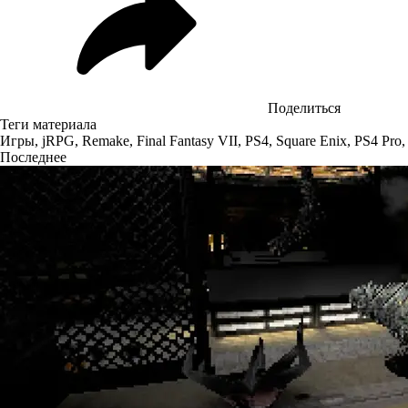
Поделиться
Теги материала
Игры
,
jRPG
,
Remake
,
Final Fantasy VII
,
PS4
,
Square Enix
,
PS4 Pro
Последнее