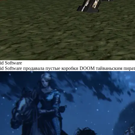
id Software
id Software продавала пустые коробки DOOM тайваньским пира