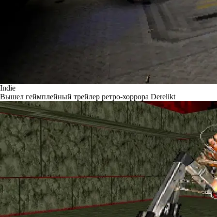
Indie
Вышел геймплейный трейлер ретро-хоррора Derelikt