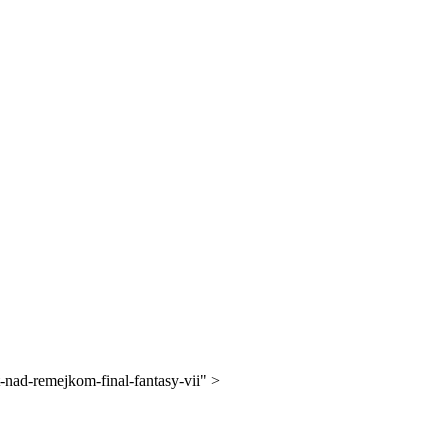
" data-url="https://rampaga.com/15042/nobuo-uemacu-vsetaki-rabotaet-nad-remejkom-final-fantasy-vii" >