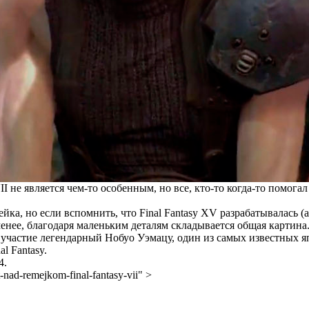
I не является чем-то особенным, но все, кто-то когда-то помога
йка, но если вспомнить, что Final Fantasy XV разрабатывалась (
е менее, благодаря маленьким деталям складывается общая картина
 участие легендарный Нобуо Уэмацу, один из самых известных я
l Fantasy.
4.
" data-url="https://rampaga.com/15042/nobuo-uemacu-vsetaki-rabotaet-nad-remejkom-final-fantasy-vii" >