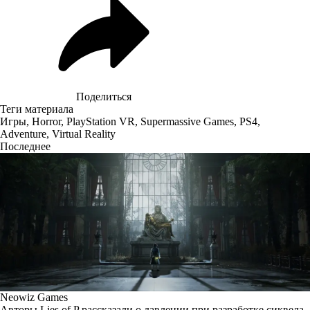
Поделиться
Теги материала
Игры
,
Horror
,
PlayStation VR
,
Supermassive Games
,
PS4
,
Adventure
,
Virtual Reality
Последнее
Neowiz Games
Авторы Lies of P рассказали о давлении при разработке сиквела