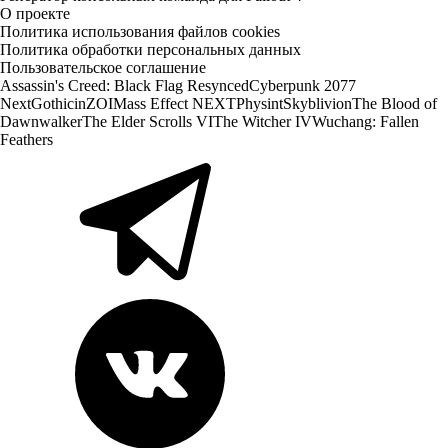
О проекте
Политика использования файлов cookies
Политика обработки персональных данных
Пользовательское соглашение
Assassin's Creed: Black Flag Resynced
Cyberpunk 2077
Next
Gothic
inZOI
Mass Effect NEXT
Physint
Skyblivion
The Blood of
Dawnwalker
The Elder Scrolls VI
The Witcher IV
Wuchang: Fallen
Feathers