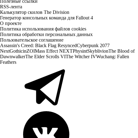
Полезные ссылки
RSS-лента
Калькулятор скилов The Division
Генератор консольных команда для Fallout 4
О проекте
Политика использования файлов cookies
Политика обработки персональных данных
Пользовательское соглашение
Assassin's Creed: Black Flag Resynced
Cyberpunk 2077
Next
Gothic
inZOI
Mass Effect NEXT
Physint
Skyblivion
The Blood of
Dawnwalker
The Elder Scrolls VI
The Witcher IV
Wuchang: Fallen
Feathers