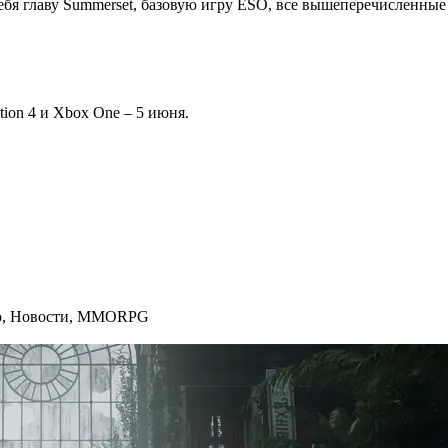
бя главу Summerset, базовую игру ESO, все вышеперечисленные иг
ation 4 и Xbox One – 5 июня.
о
,
Новости
,
MMORPG