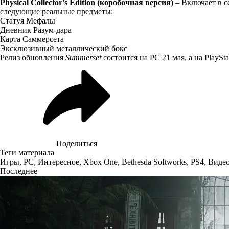
Physical Collector’s Edition (коробочная версия)
– Включает в се
следующие реальные предметы:
Статуя Мефалы
Дневник Разум-дара
Карта Саммерсета
Эксклюзивный металлический бокс
Релиз обновления
Summerset
состоится на PC 21 мая, а на PlaySt
Поделиться
Теги материала
Игры
,
PC
,
Интересное
,
Xbox One
,
Bethesda Softworks
,
PS4
,
Виде
Последнее