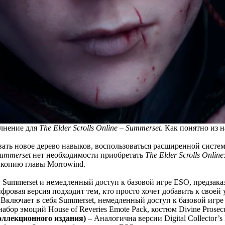
лнение для
The Elder Scrolls Online –
Summerset
. Как понятно из 
ать новое дерево навыков, воспользоваться расширенной систем
ummerset
нет необходимости приобретать
The Elder Scrolls Onlin
 копию главы Morrowind.
у Summerset и немедленный доступ к базовой игре ESO, предзак
ровая версия подходит тем, кто просто хочет добавить к своей
 Включает в себя Summerset, немедленный доступ к базовой игр
абор эмоций House of Reveries Emote Pack, костюм Divine Prosecut
коллекционного издания)
– Аналогична версии Digital Collector’