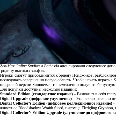
ZeniMax Online Studios
и
Bethesda
анонсировали следующее допо
родину высоких эльфов.
Игроки смогут присоединится к ордену Псиджиков, разблокиров
исследовать совершенно новую область. Чтобы начать играть в
S
цифровой версии Summerset, то немедленно получите бонусную
Для покупки доступны несколько изданий:
Standard Edition (стандартное издание)
– Включает в себя глав
Digital Upgrade (цифровое улучшение)
– Эта исключительно циф
Digital Collector’s Edition (цифровое коллекционное издание)
–
животное Bloodshadow Wraith Steed, питомца Fledgling Gryphon, н
Digital Collector’s Edition Upgrade (улучшение до цифрового 