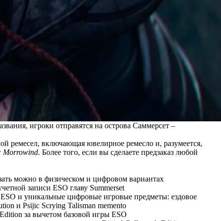
названия, игроки отправятся на острова Саммерсет –
ой ремесел, включающая ювелирное ремесло и, разумеется,
e: Morrowind
. Более того, если вы сделаете предзаказ любой
азать можно в физическом и цифровом вариантах
 учетной записи ESO главу Summerset
е ESO и уникальные цифровые игровые предметы: ездовое
ion и Psijic Scrying Talisman memento
s Edition за вычетом базовой игры ESO