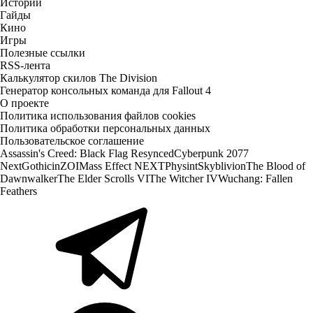
Истории
Гайды
Кино
Игры
Полезные ссылки
RSS-лента
Калькулятор скилов The Division
Генератор консольных команда для Fallout 4
О проекте
Политика использования файлов cookies
Политика обработки персональных данных
Пользовательское соглашение
Assassin's Creed: Black Flag Resynced
Cyberpunk 2077
Next
Gothic
inZOI
Mass Effect NEXT
Physint
Skyblivion
The Blood of
Dawnwalker
The Elder Scrolls VI
The Witcher IV
Wuchang: Fallen
Feathers