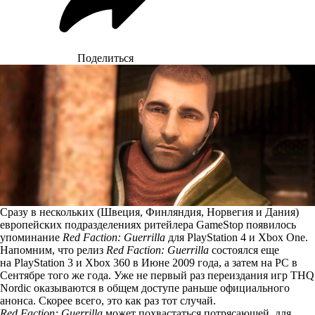
Поделиться
Сразу в нескольких (
Швеция
,
Финляндия
,
Норвегия
и
Дания
)
европейских подразделениях ритейлера GameStop появилось
упоминание
Red Faction: Guerrilla
для PlayStation 4 и Xbox One.
Напомним, что релиз
Red Faction: Guerrilla
состоялся еще
на PlayStation 3 и Xbox 360 в Июне 2009 года, а затем на PC в
Сентябре того же года. Уже не первый раз переиздания игр THQ
Nordic оказываются в общем доступе раньше официального
анонса. Скорее всего, это как раз тот случай.
Red Faction: Guerrilla
может похвастаться потрясающей, для