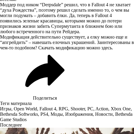
Моддер под ником “Derpsdale” решил, что в Fallout 4 не хватает
“духа Рождества”, поэтому решил сделать именно то, о чем вы
могли подумать – добавить ёлки. Да, теперь в Fallout 4
появились зеленые красавицы, которыми можно до потери
признаков жизни забить Супермутанта в ближнем бою или
любого встреченного на пути Рейдера.
Модификация действительно существует, а елку можно еще и
“апгрейдить” – навешать елочных украшений. Заинтересованы в
чем-то подобном? Скачать модификацию можно
здесь
.
Поделиться
Теги материала
Игры
,
Open World
,
Fallout 4
,
RPG
,
Shooter
,
PC
,
Action
,
Xbox One
,
Bethesda Softworks
,
PS4
,
Моды
,
Изображения
,
Новости
,
Bethesda
Game Studios
Последнее