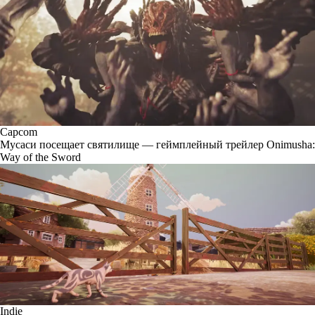
Capcom
Мусаси посещает святилище — геймплейный трейлер Onimusha:
Way of the Sword
Indie