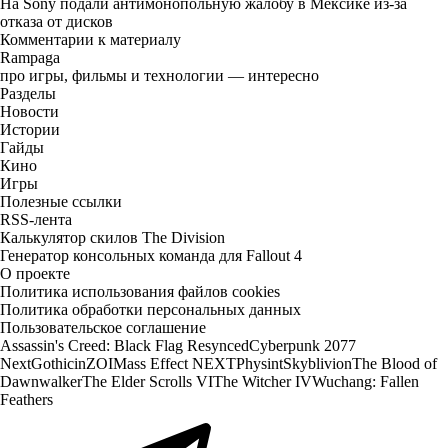
На Sony подали антимонопольную жалобу в Мексике из-за
отказа от дисков
Комментарии к материалу
Rampaga
про игры, фильмы и технологии — интересно
Разделы
Новости
Истории
Гайды
Кино
Игры
Полезные ссылки
RSS-лента
Калькулятор скилов The Division
Генератор консольных команда для Fallout 4
О проекте
Политика использования файлов cookies
Политика обработки персональных данных
Пользовательское соглашение
Assassin's Creed: Black Flag Resynced
Cyberpunk 2077
Next
Gothic
inZOI
Mass Effect NEXT
Physint
Skyblivion
The Blood of
Dawnwalker
The Elder Scrolls VI
The Witcher IV
Wuchang: Fallen
Feathers