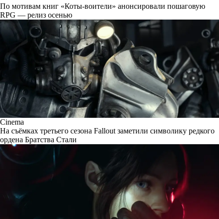
По мотивам книг «Коты-воители» анонсировали пошаговую
RPG — релиз осенью
Cinema
На съёмках третьего сезона Fallout заметили символику редкого
ордена Братства Стали