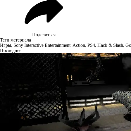
Поделиться
Теги материала
Игры
,
Sony Interactive Entertainment
,
Action
,
PS4
,
Hack & Slash
,
Go
Последнее