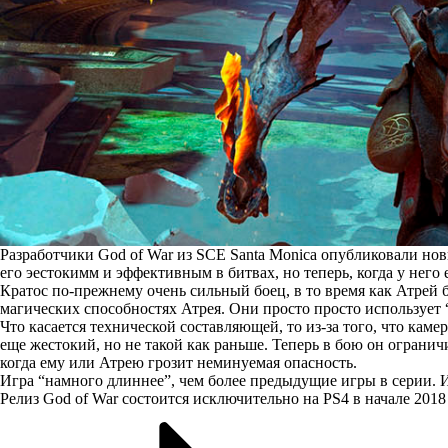
Разработчики God of War из SCE Santa Monica опубликовали новы
его эестокимм и эффективным в битвах, но теперь, когда у него 
Кратос по-прежнему очень сильный боец, в то время как Атрей 
магических способностях Атрея. Они просто просто использует “
Что касается технической составляющей, то из-за того, что каме
еще жестокий, но не такой как раньше. Теперь в бою он ограничи
когда ему или Атрею грозит неминуемая опасность.
Игра “намного длиннее”, чем более предыдущие игры в серии. 
Релиз God of War состоится исключительно на PS4 в начале 2018 