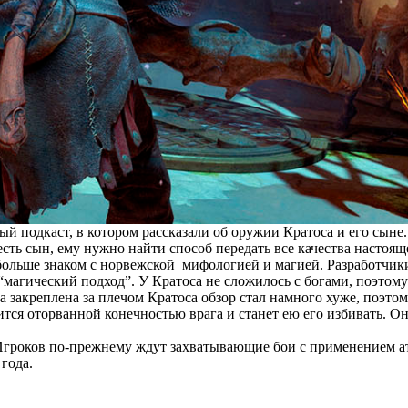
й подкаст, в котором рассказали об оружии Кратоса и его сыне.
есть сын, ему нужно найти способ передать все качества настоящ
больше знаком с норвежской мифологией и магией. Разработчики
магический подход”. У Кратоса не сложилось с богами, поэтому 
ра закреплена за плечом Кратоса обзор стал намного хуже, поэтом
тся оторванной конечностью врага и станет ею его избивать. Он 
Игроков по-прежнему ждут захватывающие бои с применением ат
года.