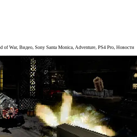
d of War
,
Видео
,
Sony Santa Monica
,
Adventure
,
PS4 Pro
,
Новости