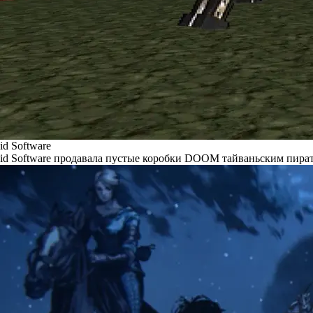
id Software
id Software продавала пустые коробки DOOM тайваньским пира