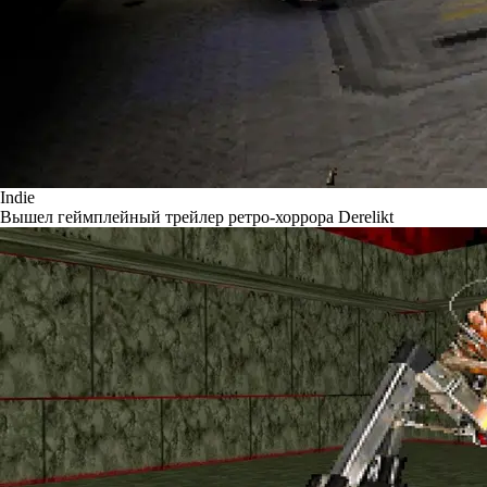
Indie
Вышел геймплейный трейлер ретро-хоррора Derelikt