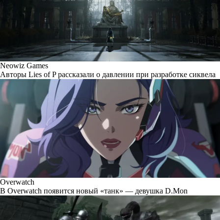
Neowiz Games
Авторы Lies of P рассказали о давлении при разработке сиквела
Overwatch
В Overwatch появится новый «танк» — девушка D.Mon