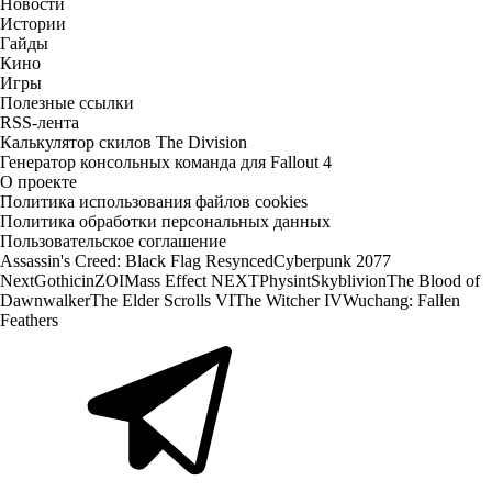
Новости
Истории
Гайды
Кино
Игры
Полезные ссылки
RSS-лента
Калькулятор скилов The Division
Генератор консольных команда для Fallout 4
О проекте
Политика использования файлов cookies
Политика обработки персональных данных
Пользовательское соглашение
Assassin's Creed: Black Flag Resynced
Cyberpunk 2077
Next
Gothic
inZOI
Mass Effect NEXT
Physint
Skyblivion
The Blood of
Dawnwalker
The Elder Scrolls VI
The Witcher IV
Wuchang: Fallen
Feathers