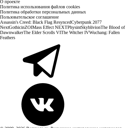
О проекте
Политика использования файлов cookies
Политика обработки персональных данных
Пользовательское соглашение
Assassin's Creed: Black Flag Resynced
Cyberpunk 2077
Next
Gothic
inZOI
Mass Effect NEXT
Physint
Skyblivion
The Blood of
Dawnwalker
The Elder Scrolls VI
The Witcher IV
Wuchang: Fallen
Feathers