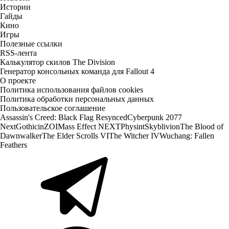
Истории
Гайды
Кино
Игры
Полезные ссылки
RSS-лента
Калькулятор скилов The Division
Генератор консольных команда для Fallout 4
О проекте
Политика использования файлов cookies
Политика обработки персональных данных
Пользовательское соглашение
Assassin's Creed: Black Flag Resynced
Cyberpunk 2077
Next
Gothic
inZOI
Mass Effect NEXT
Physint
Skyblivion
The Blood of
Dawnwalker
The Elder Scrolls VI
The Witcher IV
Wuchang: Fallen
Feathers