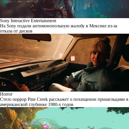
Sony Interactive Entertainment
На Sony подали антимонопольную жалобу в Мексике из-за
отказа от дисков
Horror
Стелс-хоррор Pine Creek расскажет о похищении пришельцами в
американской глубинке 1980-х годов