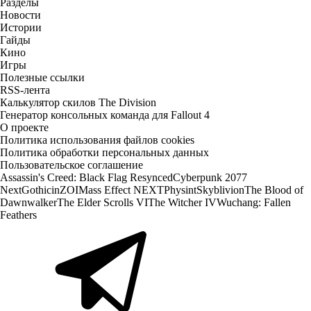
Разделы
Новости
Истории
Гайды
Кино
Игры
Полезные ссылки
RSS-лента
Калькулятор скилов The Division
Генератор консольных команда для Fallout 4
О проекте
Политика использования файлов cookies
Политика обработки персональных данных
Пользовательское соглашение
Assassin's Creed: Black Flag Resynced
Cyberpunk 2077
Next
Gothic
inZOI
Mass Effect NEXT
Physint
Skyblivion
The Blood of
Dawnwalker
The Elder Scrolls VI
The Witcher IV
Wuchang: Fallen
Feathers