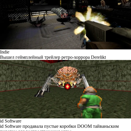
Indie
Вышел геймплейный трейлер ретро-хоррора Derelikt
id Software
id Software продавала пустые коробки DOOM тайваньским