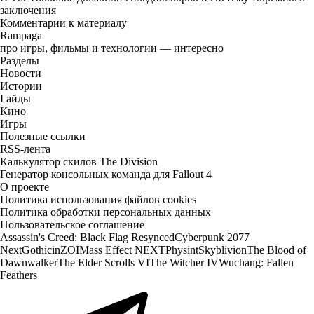
заключения
Комментарии к материалу
Rampaga
про игры, фильмы и технологии — интересно
Разделы
Новости
Истории
Гайды
Кино
Игры
Полезные ссылки
RSS-лента
Калькулятор скилов The Division
Генератор консольных команда для Fallout 4
О проекте
Политика использования файлов cookies
Политика обработки персональных данных
Пользовательское соглашение
Assassin's Creed: Black Flag Resynced
Cyberpunk 2077
Next
Gothic
inZOI
Mass Effect NEXT
Physint
Skyblivion
The Blood of
Dawnwalker
The Elder Scrolls VI
The Witcher IV
Wuchang: Fallen
Feathers