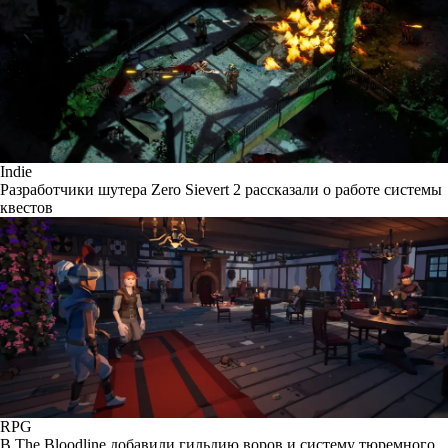
Indie
Разработчики шутера Zero Sievert 2 рассказали о работе системы
квестов
RPG
В The Bloodline добавили гильдию воров и систему тюремного