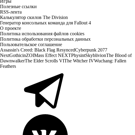
Игры
Полезные ссылки
RSS-лента
Калькулятор скилов The Division
Генератор консольных команда для Fallout 4
О проекте
Политика использования файлов cookies
Политика обработки персональных данных
Пользовательское соглашение
Assassin's Creed: Black Flag Resynced
Cyberpunk 2077
Next
Gothic
inZOI
Mass Effect NEXT
Physint
Skyblivion
The Blood of
Dawnwalker
The Elder Scrolls VI
The Witcher IV
Wuchang: Fallen
Feathers