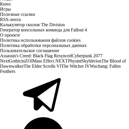
Кино
Игры
Полезные ссылки
RSS-лента
Калькулятор скилов The Division
Генератор консольных команда для Fallout 4
О проекте
Политика использования файлов cookies
Политика обработки персональных данных
Пользовательское соглашение
Assassin's Creed: Black Flag Resynced
Cyberpunk 2077
Next
Gothic
inZOI
Mass Effect NEXT
Physint
Skyblivion
The Blood of
Dawnwalker
The Elder Scrolls VI
The Witcher IV
Wuchang: Fallen
Feathers