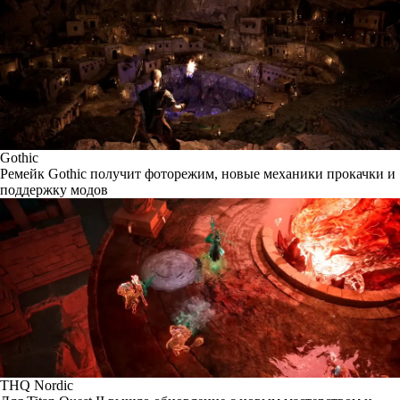
Gothic
Ремейк Gothic получит фоторежим, новые механики прокачки и
поддержку модов
THQ Nordic