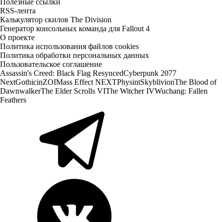
Полезные ссылки
RSS-лента
Калькулятор скилов The Division
Генератор консольных команда для Fallout 4
О проекте
Политика использования файлов cookies
Политика обработки персональных данных
Пользовательское соглашение
Assassin's Creed: Black Flag Resynced
Cyberpunk 2077
Next
Gothic
inZOI
Mass Effect NEXT
Physint
Skyblivion
The Blood of
Dawnwalker
The Elder Scrolls VI
The Witcher IV
Wuchang: Fallen
Feathers