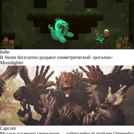
Indie
В Steam бесплатно раздают изометрический «рогалик»
Moonlighter
Capcom
Мусаси посещает святилище — геймплейный трейлер Onimusha: