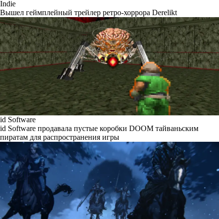
Indie
Вышел геймплейный трейлер ретро-хоррора Derelikt
id Software
id Software продавала пустые коробки DOOM тайваньским
пиратам для распространения игры