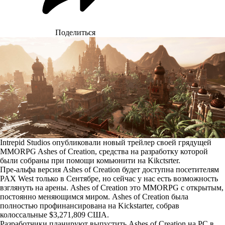
Поделиться
Intrepid Studios опубликовали новый трейлер своей грядущей
MMORPG Ashes of Creation, средства на разработку которой
были собраны при помощи комьюнити на Kikctsrter.
Пре-альфа версия Ashes of Creation будет доступна посетителям
PAX West только в Сентябре, но сейчас у нас есть возможность
взглянуть на арены. Ashes of Creation это MMORPG с открытым,
постоянно меняющимся миром. Ashes of Creation была
полностью профинансирована на Kickstarter, собрав
колоссальные $3,271,809 США.
Разработчики планируют выпустить Ashes of Creation на PC в