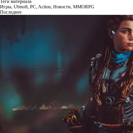
Теги материала
Игры
,
Ubisoft
,
PC
,
Action
,
Новости
,
MMORPG
Последнее