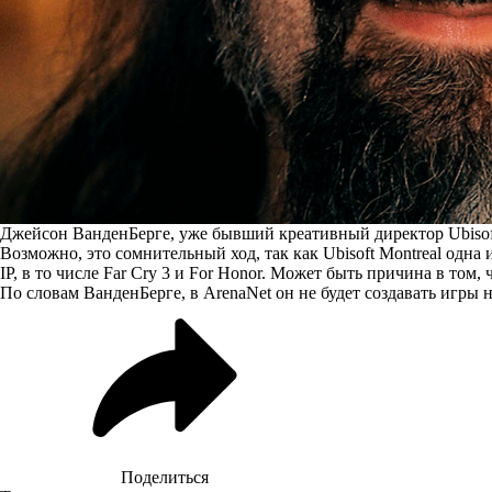
Джейсон ВанденБерге, уже бывший креативный директор Ubisof
Возможно, это сомнительный ход, так как Ubisoft Montreal одна
IP, в то числе Far Cry 3 и For Honor. Может быть причина в том
По словам ВанденБерге, в ArenaNet он не будет создавать игры
Поделиться