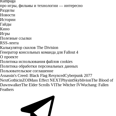
Rampaga
про игры, фильмы и технологии — интересно
Разделы
Новости
Истории
Гайды
Кино
Игры
Полезные ссылки
RSS-лента
Калькулятор скилов The Division
Генератор консольных команда для Fallout 4
О проекте
Политика использования файлов cookies
Политика обработки персональных данных
Пользовательское соглашение
Assassin's Creed: Black Flag Resynced
Cyberpunk 2077
Next
Gothic
inZOI
Mass Effect NEXT
Physint
Skyblivion
The Blood of
Dawnwalker
The Elder Scrolls VI
The Witcher IV
Wuchang: Fallen
Feathers