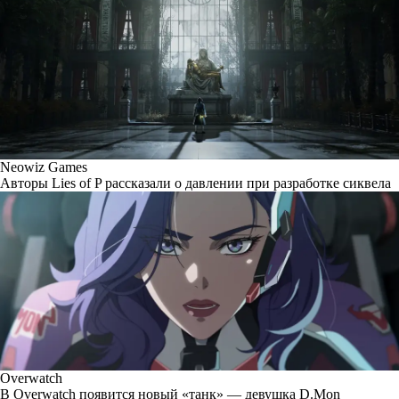
Neowiz Games
Авторы Lies of P рассказали о давлении при разработке сиквела
Overwatch
В Overwatch появится новый «танк» — девушка D.Mon