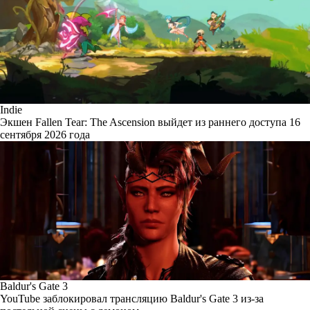
Indie
Экшен Fallen Tear: The Ascension выйдет из раннего доступа 16
сентября 2026 года
Baldur's Gate 3
YouTube заблокировал трансляцию Baldur's Gate 3 из-за