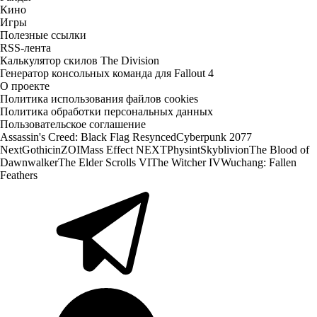
Кино
Игры
Полезные ссылки
RSS-лента
Калькулятор скилов The Division
Генератор консольных команда для Fallout 4
О проекте
Политика использования файлов cookies
Политика обработки персональных данных
Пользовательское соглашение
Assassin's Creed: Black Flag Resynced
Cyberpunk 2077
Next
Gothic
inZOI
Mass Effect NEXT
Physint
Skyblivion
The Blood of
Dawnwalker
The Elder Scrolls VI
The Witcher IV
Wuchang: Fallen
Feathers