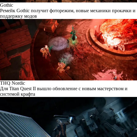
Gothic
Ремейк Gothic получит фоторежим, новые механики прокачки и
поддержку модов
THQ Nordic
Для Titan Quest II вышло обновление с новым мастерством и
системой крафта